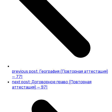
previous post:
География (Повторная аттестация)
— 771
next post:
Договорное право (Повторная
аттестация) — 971